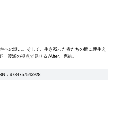
事件への謎…。そして、生き残った者たちの間に芽生え
 渡瀬の視点で見せる√After、完結。
BN：9784757543928