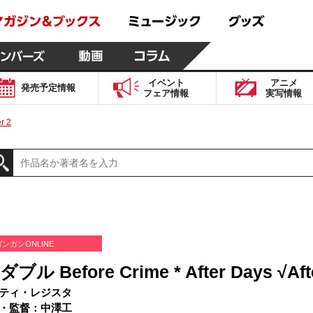
イベント
アニメ
発売予定
情報
フェア
情報
実写
情報
r 2
ガンガンONLINE
ル Before Crime * After Days √Aft
ティ・レジスタ
・監督：中澤工