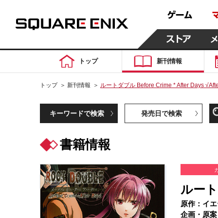
トップ
新刊情報
トップ
＞
新刊情報
＞
ルートダブル Before Crime * After Days √Afte
キーワードで検索
発売日で検索
書籍情報
ルートダブ
原作：イエ
企画・原案