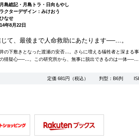
月島総記・月島トラ・日向もやし
ラクターデザイン：みけおう
ひなせ
14年8月22日
信じて、最後まで人命救助にあたります──…。
井の下敷きとなった渡瀬の安否…。さらに増える犠牲者と深まる
の猜疑心──…。この研究所から、無事に脱出できるのは一体──…!?
定価 681円（税込）
判型：B6判
IS