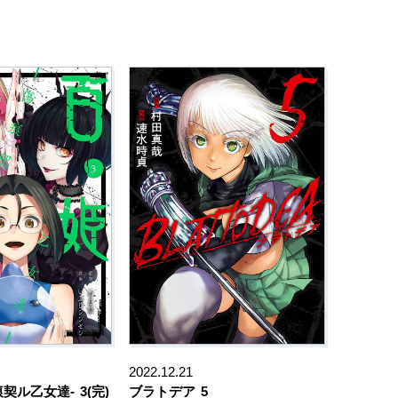
2022.12.21
痕契ル乙女達-
3(完)
ブラトデア
5