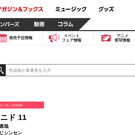
イベント
アニメ
発売予定
情報
フェア
情報
実写
情報
ガンガンJOKER
ニド 11
真哉
じシンセン