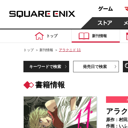
トップ
新刊情報
トップ
＞
新刊情報
＞
アラクニド 11
キーワードで検索
発売日で検索
書籍情報
アラク
原作：村田
作画：いふ