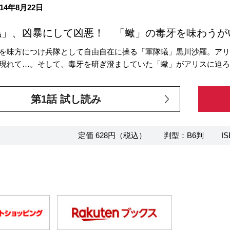
14年8月22日
」、凶暴にして凶悪！ 「蠍」の毒牙を味わうがい
を味方につけ兵隊として自由自在に操る「軍隊蟻」黒川沙羅。ア
現れて…。そして、毒牙を研ぎ澄ましていた「蠍」がアリスに迫ろう
第1話 試し読み
定価 628円（税込）
判型：B6判
IS