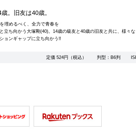
4歳。旧友は40歳。
白を埋めるべく、全力で青春を
と立ち向かう大塚剛(40)。14歳の級友と40歳の旧友と共に、様々な
ションギャップに立ち向かう!!
定価 524円（税込）
判型：B6判
IS