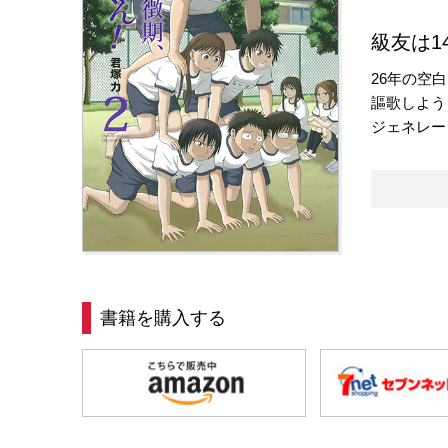
級友は1
26年の空
謳歌しよう
ジェネレー
書籍を購入する