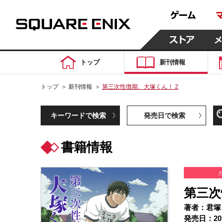
トップ
新刊情報
トップ
＞
新刊情報
＞
第三次性徴期、大塚くん！ 2
キーワードで検索
発売日で検索
書籍情報
第三次
著者：君塚
発売日：20