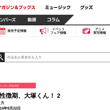
イベント
アニメ
発売予定
情報
フェア
情報
実写
情報
ガンガンONLINE
性徴期、大塚くん！ 2
 力
14年9月22日