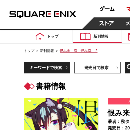
トップ
新刊情報
トップ
＞
新刊情報
＞
恨み来、恋、恨み恋。 2
キーワードで検索
発売日で検索
書籍情報
恨み来
著者：秋タ
発売日：20