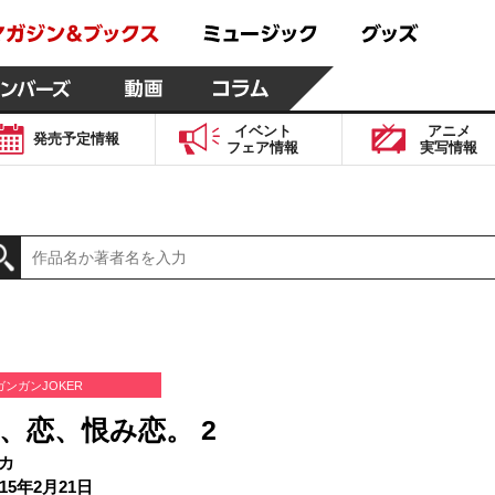
イベント
アニメ
発売予定
情報
フェア
情報
実写
情報
ガンガンJOKER
、恋、恨み恋。 2
カ
15年2月21日