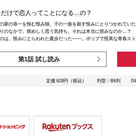
ただけで恋人ってことになる…の？
の家の恭一を恨む恨み猫。子の一族を殺す恨みにとりつかれてい
りのなかで、恨めしく思う気持ち、それは本当に恨みなのか…？
のは、恨みにとらわれた夏歩だった――。ポップで怪異な青春ス
第1話 試し読み
定価 628円（税込）
判型：B6判
IS