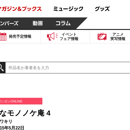
イベント
アニメ
発売予定
情報
フェア
情報
実写
情報
ガンガンONLINE
なモノノケ庵 4
ワキリ
15年5月22日