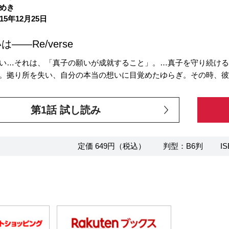
めき
15年12月25日
――Re/verse
い…それは、「真子の願いが成就すること」。…真子を守り続け
。拠り所を失い、自分の本当の想いに目覚めたゆらぎ。その時、彼
第1話 試し読み
定価 649円（税込）
判型：B6判
IS