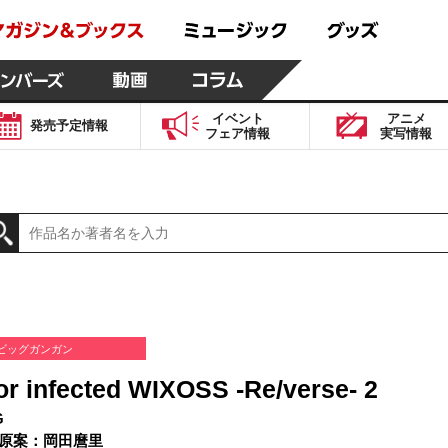
イベント
アニメ
発売予定
情報
フェア
情報
実写
情報
ビッグガンガン
or infected WIXOSS -Re/verse- 2
G
原案：岡田麿里