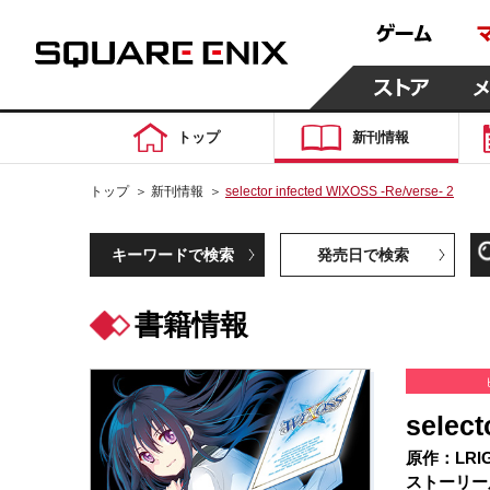
トップ
新刊情報
トップ
＞
新刊情報
＞
selector infected WIXOSS -Re/verse- 2
キーワードで検索
発売日で検索
書籍情報
select
原作：LRI
ストーリー