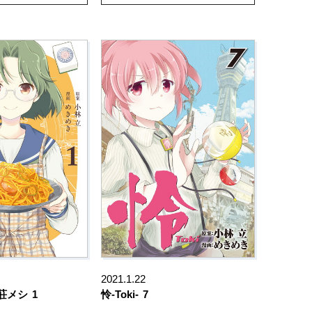
2021.1.22
荘メシ
1
怜-Toki-
7