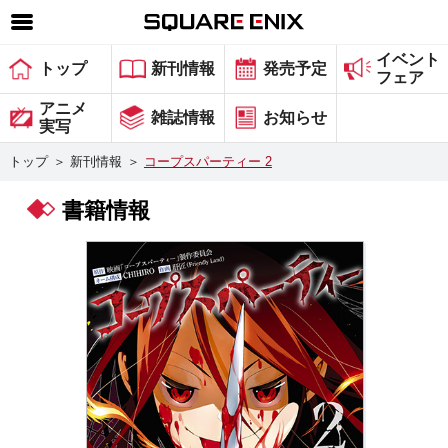
イベント
SQUARE ENIX 公式サイトメニュー
トップ
新刊情報
発売予定
フェア
ゲーム
アニメ
雑誌情報
お知らせ
実写
マガジン＆ブックス
トップ
＞
新刊情報
＞
コープスパーティー 2
ミュージック
書籍情報
グッズ
ストア
メンバーズ
動画
コラム
会社情報
採用情報
スクウェア・エニックス サイト内検索