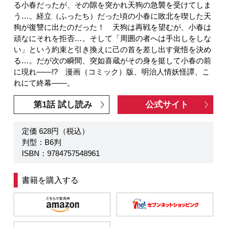
る小春だったが、その隙を突かれ天狗の急襲を受けてしま
う…。経立（ふったち）だった頃の小春に敗北を喫した天
狗が復讐に出たのだった！ 天狗は再戦を望むが、小春は
頑なにそれを拒否…。そして「周囲の者へは手出しをしな
い」という約束と引き換えに己の首を差し出す覚悟を決め
る…。だが次の瞬間、突如喜蔵がその身を挺して小春の前
に現れ――!? 漫画（コミック）版、明治人情妖怪譚、こ
れにて終幕――。
第1話 試し読み
公式サイト
定価 628円（税込）
判型：B6判
ISBN：9784757548961
書籍を購入する