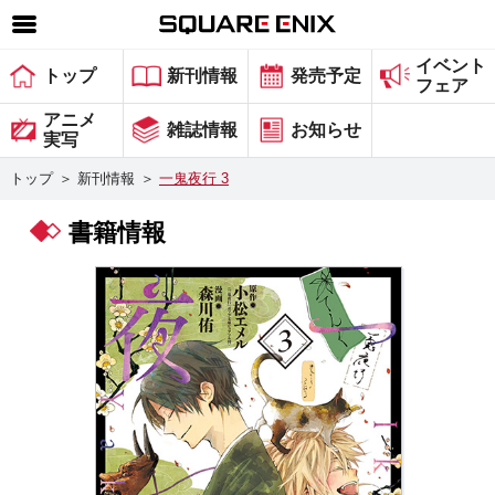
イベント
SQUARE ENIX 公式サイトメニュー
トップ
新刊情報
発売予定
フェア
ゲーム
アニメ
雑誌情報
お知らせ
実写
マガジン＆ブックス
トップ
＞
新刊情報
＞
一鬼夜行 3
ミュージック
書籍情報
グッズ
ストア
メンバーズ
動画
コラム
会社情報
採用情報
スクウェア・エニックス サイト内検索