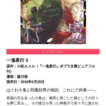
ビッグガンガン
一鬼夜行 3
原作：小松エメル（『一鬼夜行』ポプラ文庫ピュアフル
刊）
漫画：森川侑
発売日：2016年2月25日
はぐれ小鬼と閻魔顔男の物語、これにて終幕――。
喜蔵の元を去った小春は、逸馬と過ごした猫としての日々
を夢に見る…。その後立ち寄った神無川で弥々子に諭され