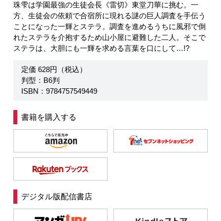
珠雫は学園最強の生徒会長《雷切》東堂刀華に挑む。一
方、生徒会の依頼で合宿所に現れる謎の巨人調査を手伝う
ことになった一輝とステラ。調査を進めるうちに風邪で倒
れたステラを介抱するため山小屋に避難した二人。そこで
ステラは、大胆にも一輝を求める言葉を口にして…!?
定価 628円（税込）
判型：B6判
ISBN：9784757549449
書籍を購入する
デジタル版配信書店