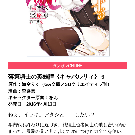
ガンガンONLINE
落第騎士の英雄譚《キャバルリィ》 6
原作：海空りく（GA文庫／SBクリエイティブ刊）
漫画：空路恵
キャラクター原案：をん
発売日：2016年4月13日
ねぇ、イッキ。アタシと……したい？
学内戦も終わりに近づき、戦績上位者同士の潰し合いが始
まった。最愛の兄と共に歩むためにつけた力全てを使い、