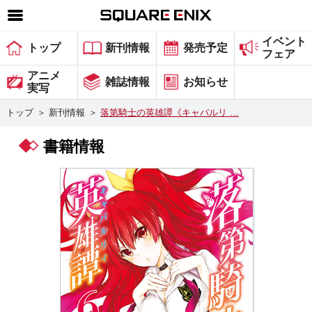
イベント
SQUARE ENIX 公式サイトメニュー
トップ
新刊情報
発売予定
フェア
ゲーム
アニメ
雑誌情報
お知らせ
実写
マガジン＆ブックス
トップ
＞
新刊情報
＞
落第騎士の英雄譚《キャバルリ …
ミュージック
書籍情報
グッズ
ストア
メンバーズ
動画
コラム
会社情報
採用情報
スクウェア・エニックス サイト内検索