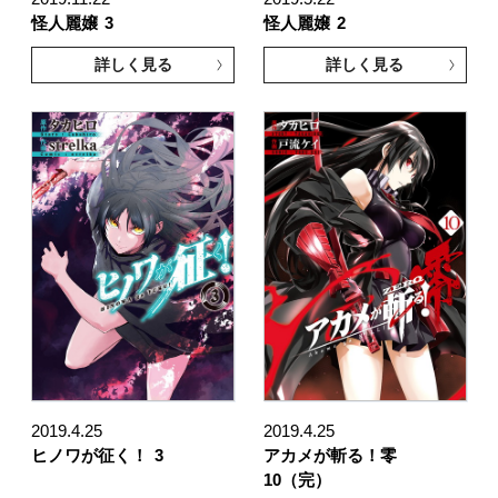
怪人麗嬢
3
怪人麗嬢
2
詳しく見る
詳しく見る
2019.4.25
2019.4.25
ヒノワが征く！
3
アカメが斬る！零
10（完）