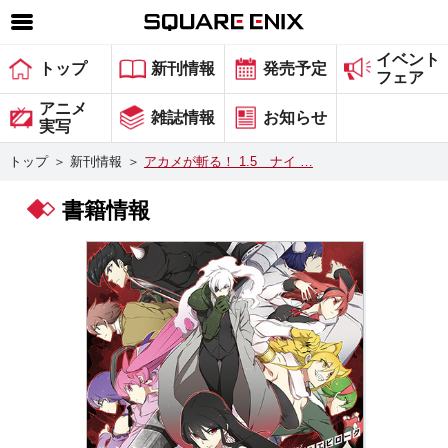
イベント
SQUARE ENIX 公式サイトメニュー
トップ
新刊情報
発売予定
フェア
ゲーム
アニメ
雑誌情報
お知らせ
実写
マガジン＆ブックス
トップ
＞
新刊情報
＞
アカメが斬る！ 1.5 ナイ …
ミュージック
書籍情報
グッズ
ストア
メンバーズ
動画
コラム
会社情報
採用情報
スクウェア・エニックス サイト内検索