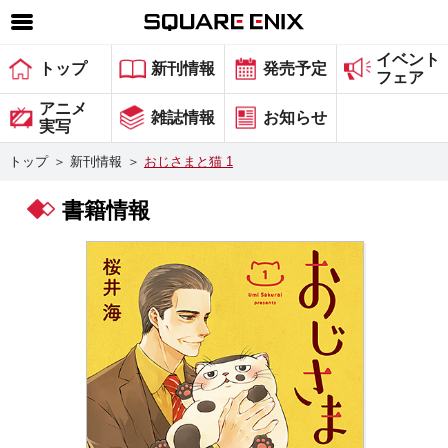
イベント
SQUARE ENIX 公式サイトメニュー
トップ
新刊情報
発売予定
フェア
ゲーム
アニメ
雑誌情報
お知らせ
実写
マガジン＆ブックス
トップ
＞
新刊情報
＞
おじさまと猫 1
ミュージック
書籍情報
グッズ
ストア
メンバーズ
動画
コラム
会社情報
採用情報
スクウェア・エニックス サイト内検索