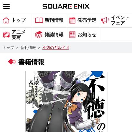
イベント
SQUARE ENIX 公式サイトメニュー
トップ
新刊情報
発売予定
フェア
ゲーム
アニメ
雑誌情報
お知らせ
実写
マガジン＆ブックス
トップ
＞
新刊情報
＞
不徳のギルド 3
ミュージック
書籍情報
グッズ
ストア
メンバーズ
動画
コラム
会社情報
採用情報
スクウェア・エニックス サイト内検索