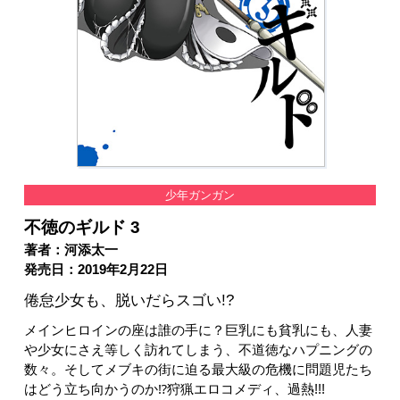
少年ガンガン
不徳のギルド 3
著者：河添太一
発売日：2019年2月22日
倦怠少女も、脱いだらスゴい!?
メインヒロインの座は誰の手に？巨乳にも貧乳にも、人妻
や少女にさえ等しく訪れてしまう、不道徳なハプニングの
数々。そしてメブキの街に迫る最大級の危機に問題児たち
はどう立ち向かうのか⁉狩猟エロコメディ、過熱!!!