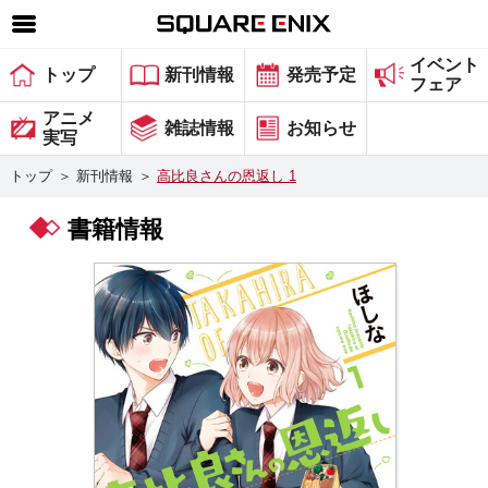
イベント
SQUARE ENIX 公式サイトメニュー
トップ
新刊情報
発売予定
フェア
ゲーム
アニメ
雑誌情報
お知らせ
実写
マガジン＆ブックス
トップ
＞
新刊情報
＞
高比良さんの恩返し 1
ミュージック
書籍情報
グッズ
ストア
メンバーズ
動画
コラム
会社情報
採用情報
スクウェア・エニックス サイト内検索