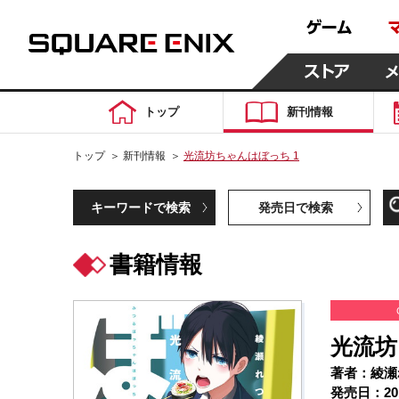
トップ
新刊情報
トップ
＞
新刊情報
＞
光流坊ちゃんはぼっち 1
キーワードで検索
発売日で検索
書籍情報
光流坊
著者：綾瀬
発売日：20