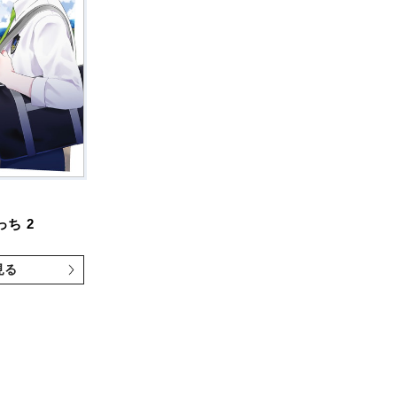
っち
2
見る