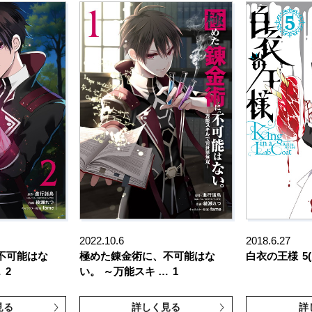
2022.10.6
2018.6.27
不可能はな
極めた錬金術に、不可能はな
白衣の王様
5
…
2
い。 ～万能スキ …
1
見る
詳しく見る
詳