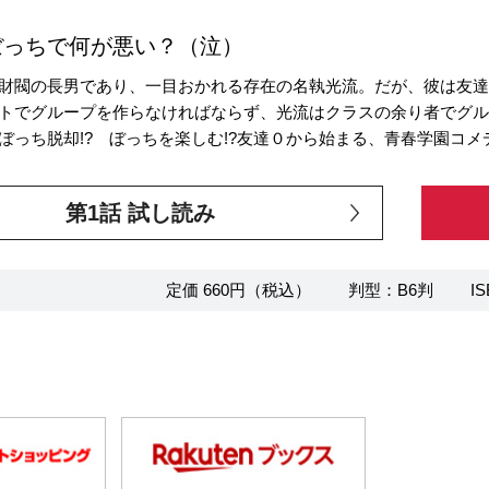
ぼっちで何が悪い？（泣）
財閥の長男であり、一目おかれる存在の名執光流。だが、彼は友
トでグループを作らなければならず、光流はクラスの余り者でグ
ぼっち脱却!? ぼっちを楽しむ!?友達０から始まる、青春学園コメ
第1話 試し読み
定価 660円（税込）
判型：B6判
IS