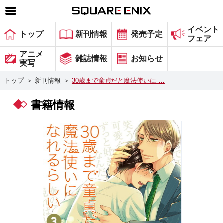
イベント
SQUARE ENIX 公式サイトメニュー
トップ
新刊情報
発売予定
フェア
ゲーム
アニメ
雑誌情報
お知らせ
実写
マガジン＆ブックス
トップ
＞
新刊情報
＞
30歳まで童貞だと魔法使いに …
ミュージック
書籍情報
グッズ
ストア
メンバーズ
動画
コラム
会社情報
採用情報
スクウェア・エニックス サイト内検索