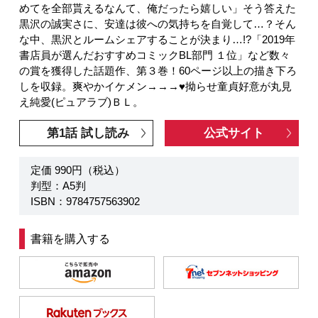
めてを全部貰えるなんて、俺だったら嬉しい」そう答えた
黒沢の誠実さに、安達は彼への気持ちを自覚して…？そん
な中、黒沢とルームシェアすることが決まり…!?「2019年
書店員が選んだおすすめコミックBL部門 １位」など数々
の賞を獲得した話題作、第３巻！60ページ以上の描き下ろ
しを収録。爽やかイケメン→→→♥拗らせ童貞好意が丸見
え純愛(ピュアラブ)ＢＬ。
第1話 試し読み
公式サイト
定価 990円（税込）
判型：A5判
ISBN：9784757563902
書籍を購入する