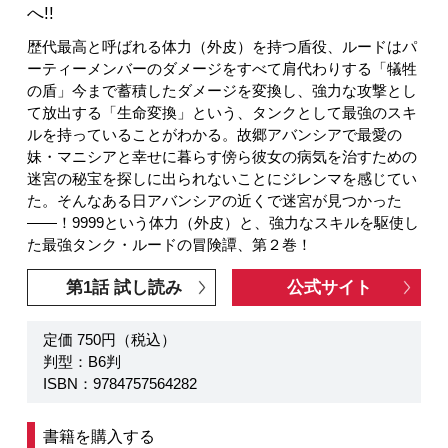
へ!!
歴代最高と呼ばれる体力（外皮）を持つ盾役、ルードはパ
ーティーメンバーのダメージをすべて肩代わりする「犠牲
の盾」今まで蓄積したダメージを変換し、強力な攻撃とし
て放出する「生命変換」という、タンクとして最強のスキ
ルを持っていることがわかる。故郷アバンシアで最愛の
妹・マニシアと幸せに暮らす傍ら彼女の病気を治すための
迷宮の秘宝を探しに出られないことにジレンマを感じてい
た。そんなある日アバンシアの近くで迷宮が見つかった
――！9999という体力（外皮）と、強力なスキルを駆使し
た最強タンク・ルードの冒険譚、第２巻！
第1話 試し読み
公式サイト
定価 750円（税込）
判型：B6判
ISBN：9784757564282
書籍を購入する