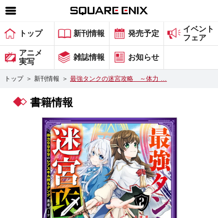
イベント
SQUARE ENIX 公式サイトメニュー
トップ
新刊情報
発売予定
フェア
ゲーム
アニメ
雑誌情報
お知らせ
実写
マガジン＆ブックス
トップ
＞
新刊情報
＞
最強タンクの迷宮攻略 ～体力 …
ミュージック
書籍情報
グッズ
ストア
メンバーズ
動画
コラム
会社情報
採用情報
スクウェア・エニックス サイト内検索