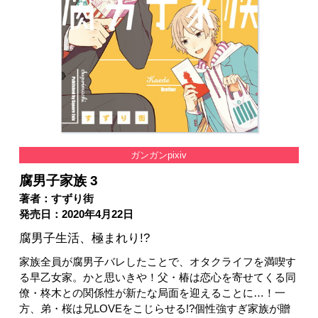
ガンガンpixiv
腐男子家族 3
著者：すずり街
発売日：2020年4月22日
腐男子生活、極まれり!?
家族全員が腐男子バレしたことで、オタクライフを満喫す
る早乙女家。かと思いきや！父・椿は恋心を寄せてくる同
僚・柊木との関係性が新たな局面を迎えることに…！一
方、弟・桜は兄LOVEをこじらせる!?個性強すぎ家族が贈