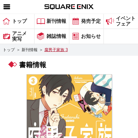
イベント
SQUARE ENIX 公式サイトメニュー
トップ
新刊情報
発売予定
フェア
ゲーム
アニメ
雑誌情報
お知らせ
実写
マガジン＆ブックス
トップ
＞
新刊情報
＞
腐男子家族 3
ミュージック
書籍情報
グッズ
ストア
メンバーズ
動画
コラム
会社情報
採用情報
スクウェア・エニックス サイト内検索