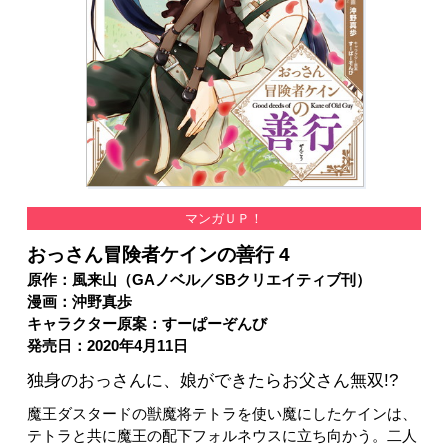
マンガＵＰ！
おっさん冒険者ケインの善行 4
原作：風来山（GAノベル／SBクリエイティブ刊）
漫画：沖野真歩
キャラクター原案：すーぱーぞんび
発売日：2020年4月11日
独身のおっさんに、娘ができたらお父さん無双!?
魔王ダスタードの獣魔将テトラを使い魔にしたケインは、
テトラと共に魔王の配下フォルネウスに立ち向かう。二人