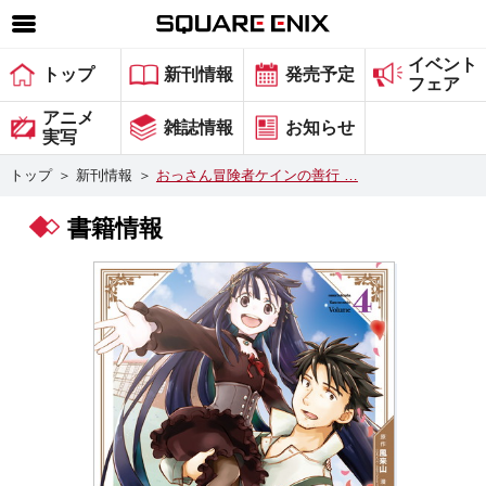
イベント
SQUARE ENIX 公式サイトメニュー
トップ
新刊情報
発売予定
フェア
ゲーム
アニメ
雑誌情報
お知らせ
実写
マガジン＆ブックス
トップ
＞
新刊情報
＞
おっさん冒険者ケインの善行 …
ミュージック
書籍情報
グッズ
ストア
メンバーズ
動画
コラム
会社情報
採用情報
スクウェア・エニックス サイト内検索