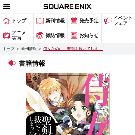
イベント
SQUARE ENIX 公式サイトメニュー
トップ
新刊情報
発売予定
フェア
ゲーム
アニメ
雑誌情報
お知らせ
実写
マガジン＆ブックス
トップ
＞
新刊情報
＞
侍女なのに…聖剣を抜いてしま …
ミュージック
書籍情報
グッズ
ストア
メンバーズ
動画
コラム
会社情報
採用情報
スクウェア・エニックス サイト内検索