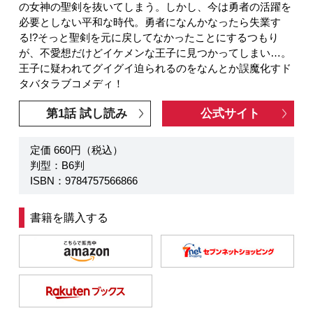
の女神の聖剣を抜いてしまう。しかし、今は勇者の活躍を
必要としない平和な時代。勇者になんかなったら失業す
る!?そっと聖剣を元に戻してなかったことにするつもり
が、不愛想だけどイケメンな王子に見つかってしまい…。
王子に疑われてグイグイ迫られるのをなんとか誤魔化すド
タバタラブコメディ！
第1話 試し読み
公式サイト
定価 660円（税込）
判型：B6判
ISBN：9784757566866
書籍を購入する