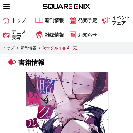
イベント
SQUARE ENIX 公式サイトメニュー
トップ
新刊情報
発売予定
フェア
ゲーム
アニメ
雑誌情報
お知らせ
実写
マガジン＆ブックス
トップ
＞
新刊情報
＞
賭ケグルイ妄 4（完）
ミュージック
書籍情報
グッズ
ストア
メンバーズ
動画
コラム
会社情報
採用情報
スクウェア・エニックス サイト内検索