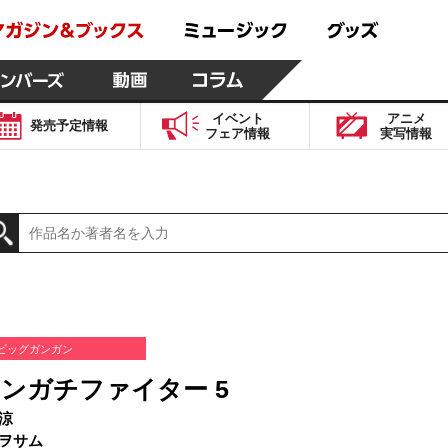
イベント
アニメ
発売予定
情報
フェア
情報
実写
情報
ビッグガンガン
ンガチファイター 5
涼
ヲサム