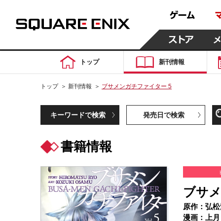
トップ
新刊情報
トップ
＞
新刊情報
＞
ブサメンガチファイター 5
キーワードで検索
発売日で検索
書籍情報
ブサメ
原作：弘松
漫画：上月