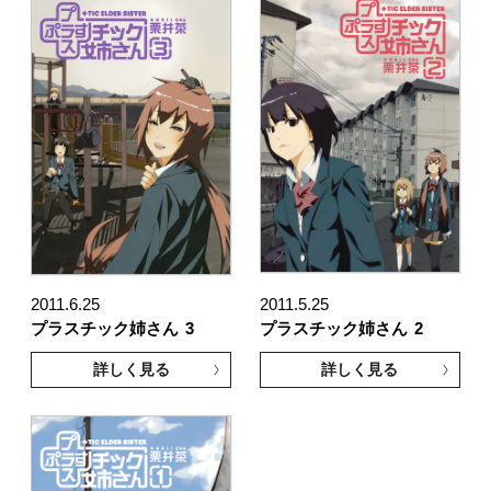
2011.6.25
2011.5.25
プラスチック姉さん
3
プラスチック姉さん
2
詳しく見る
詳しく見る