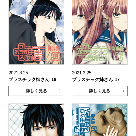
2021.8.25
2021.3.25
プラスチック姉さん
18
プラスチック姉さん
17
詳しく見る
詳しく見る