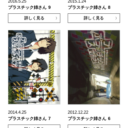
2016.5.25
2015.1.24
プラスチック姉さん
9
プラスチック姉さん
8
詳しく見る
詳しく見る
2014.4.25
2012.12.22
プラスチック姉さん
7
プラスチック姉さん
6