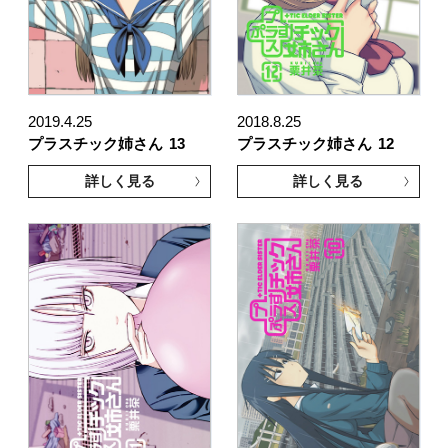
2019.4.25
2018.8.25
プラスチック姉さん
13
プラスチック姉さん
12
詳しく見る
詳しく見る