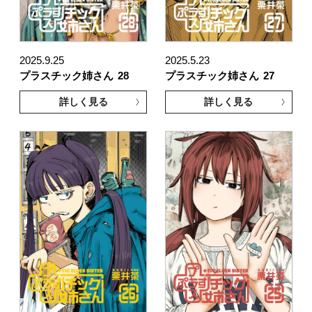
2025.9.25
2025.5.23
プラスチック姉さん
28
プラスチック姉さん
27
詳しく見る
詳しく見る