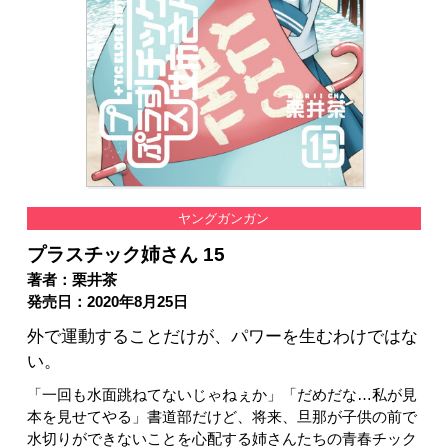
ヤングガンガン
プラスチック姉さん 15
著者：栗井茶
発売日：2020年8月25日
外で運動することだけが、パワーを生むわけではな
い。
「一回も水面跳ねてないじゃねぇか」「だめだな…私が見
本を見せてやる」書道部だけど、将来、旦那が子供の前で
水切りができないことを心配する姉さんたちの青春チック