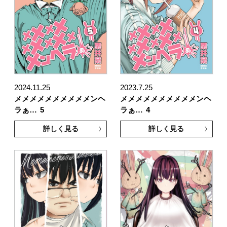
2024.11.25
2023.7.25
メメメメメメメメメメンヘ
メメメメメメメメメメンヘ
ラぁ…
5
ラぁ…
4
詳しく見る
詳しく見る