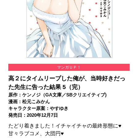
マンガＵＰ！
高２にタイムリープした俺が、当時好きだっ
た先生に告った結果 5（完）
原作：ケンノジ（GA文庫／SBクリエイティブ)
漫画：松元こみかん
キャラクター原案：やすゆき
発売日：2020年12月7日
たどり着きました！イチャイチャの最終形態に♥
甘々ラブコメ、大団円♥