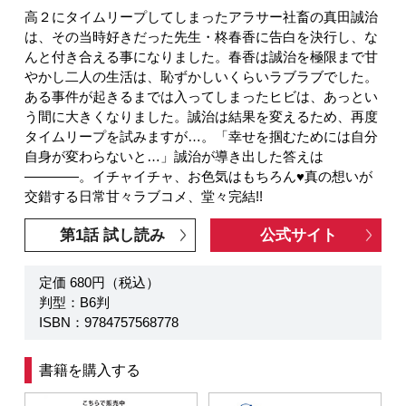
高２にタイムリープしてしまったアラサー社畜の真田誠治
は、その当時好きだった先生・柊春香に告白を決行し、な
んと付き合える事になりました。春香は誠治を極限まで甘
やかし二人の生活は、恥ずかしいくらいラブラブでした。
ある事件が起きるまでは入ってしまったヒビは、あっとい
う間に大きくなりました。誠治は結果を変えるため、再度
タイムリープを試みますが…。「幸せを掴むためには自分
自身が変わらないと…」誠治が導き出した答えは
――――。イチャイチャ、お色気はもちろん♥真の想いが
交錯する日常甘々ラブコメ、堂々完結!!
第1話 試し読み
公式サイト
定価 680円（税込）
判型：B6判
ISBN：9784757568778
書籍を購入する