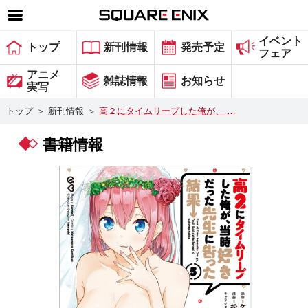
イベント
SQUARE ENIX 公式サイトメニュー
トップ
新刊情報
発売予定
フェア
ゲーム
アニメ
雑誌情報
お知らせ
実写
マガジン＆ブックス
トップ
＞
新刊情報
＞
高２にタイムリープした俺が、 …
ミュージック
書籍情報
グッズ
ストア
メンバーズ
動画
コラム
会社情報
採用情報
スクウェア・エニックス サイト内検索