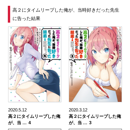
高２にタイムリープした俺が、当時好きだった先生
に告った結果
2020.5.12
2020.3.12
高２にタイムリープした俺
高２にタイムリープした俺
が、当 …
4
が、当 …
3