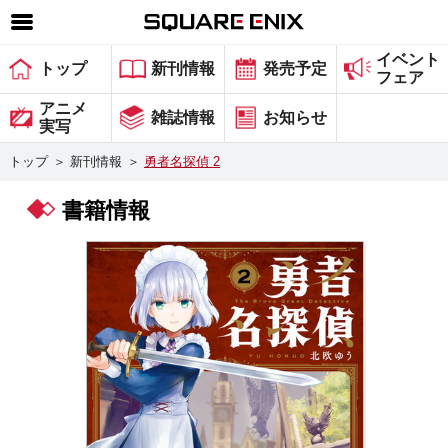
イベント
SQUARE ENIX 公式サイトメニュー
トップ
新刊情報
発売予定
フェア
ゲーム
アニメ
雑誌情報
お知らせ
実写
マガジン＆ブックス
トップ
＞
新刊情報
＞
勇者名探偵 2
ミュージック
書籍情報
グッズ
ストア
メンバーズ
動画
コラム
会社情報
採用情報
スクウェア・エニックス サイト内検索