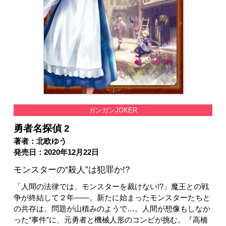
ガンガンJOKER
勇者名探偵 2
著者：北欧ゆう
発売日：2020年12月22日
モンスターの“殺人”は犯罪か!?
「人間の法律では、モンスターを裁けない!?」魔王との戦
争が終結して２年――。新たに始まったモンスターたちと
の共存は、問題が山積みのようで…。人間が想像もしなか
った“事件”に、元勇者と機械人形のコンビが挑む。『高橋