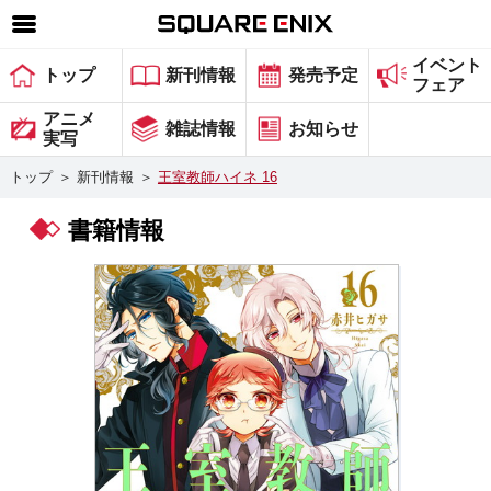
イベント
SQUARE ENIX 公式サイトメニュー
トップ
新刊情報
発売予定
フェア
ゲーム
アニメ
雑誌情報
お知らせ
実写
マガジン＆ブックス
トップ
＞
新刊情報
＞
王室教師ハイネ 16
ミュージック
書籍情報
グッズ
ストア
メンバーズ
動画
コラム
会社情報
採用情報
スクウェア・エニックス サイト内検索