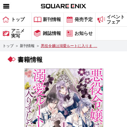
イベント
SQUARE ENIX 公式サイトメニュー
トップ
新刊情報
発売予定
フェア
ゲーム
アニメ
雑誌情報
お知らせ
実写
マガジン＆ブックス
トップ
＞
新刊情報
＞
悪役令嬢は溺愛ルートに入りま …
ミュージック
書籍情報
グッズ
ストア
メンバーズ
動画
コラム
会社情報
採用情報
スクウェア・エニックス サイト内検索