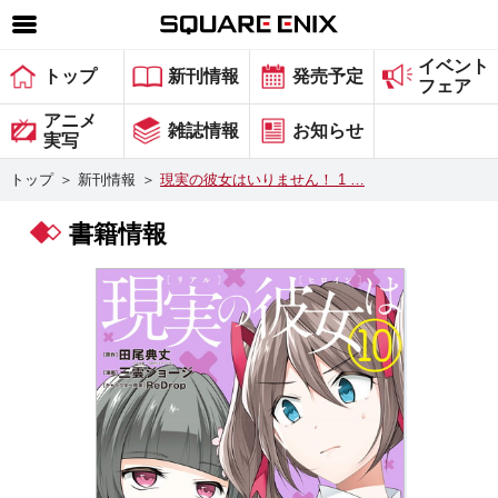
イベント
SQUARE ENIX 公式サイトメニュー
トップ
新刊情報
発売予定
フェア
ゲーム
アニメ
雑誌情報
お知らせ
実写
マガジン＆ブックス
トップ
＞
新刊情報
＞
現実の彼女はいりません！ 1 …
ミュージック
書籍情報
グッズ
ストア
メンバーズ
動画
コラム
会社情報
採用情報
スクウェア・エニックス サイト内検索