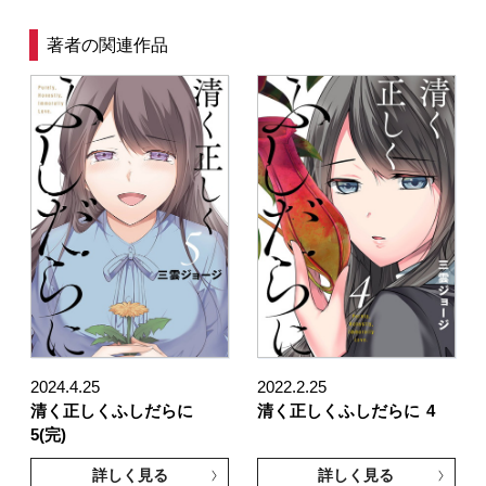
著者の関連作品
2024.4.25
2022.2.25
清く正しくふしだらに
清く正しくふしだらに
4
5(完)
詳しく見る
詳しく見る