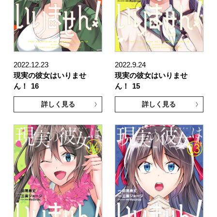
2022.12.23
2022.9.24
現実の彼女はいりませ
現実の彼女はいりませ
ん！
16
ん！
15
詳しく見る
詳しく見る