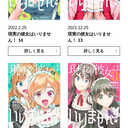
2022.2.25
2021.12.25
現実の彼女はいりませ
現実の彼女はいりませ
ん！
14
ん！
13
詳しく見る
詳しく見る