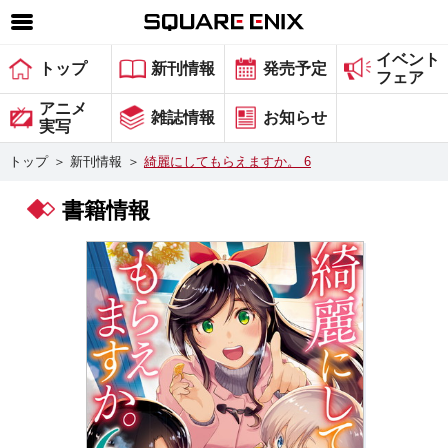
イベント
SQUARE ENIX 公式サイトメニュー
トップ
新刊情報
発売予定
フェア
ゲーム
アニメ
雑誌情報
お知らせ
実写
マガジン＆ブックス
トップ
＞
新刊情報
＞
綺麗にしてもらえますか。 6
ミュージック
書籍情報
グッズ
ストア
メンバーズ
動画
コラム
会社情報
採用情報
スクウェア・エニックス サイト内検索