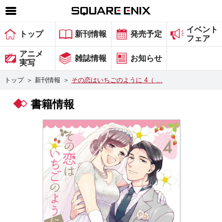
イベント
SQUARE ENIX 公式サイトメニュー
トップ
新刊情報
発売予定
フェア
ゲーム
アニメ
雑誌情報
お知らせ
実写
マガジン＆ブックス
トップ
＞
新刊情報
＞
その恋はいちごのように 4（ …
ミュージック
書籍情報
グッズ
ストア
メンバーズ
動画
コラム
会社情報
採用情報
スクウェア・エニックス サイト内検索