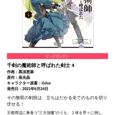
ビッグガンガン
千剣の魔術師と呼ばれた剣士 4
作画：黒須恵麻
原作：高光晶
キャラクター原案：Gilse
発売日：2021年6月24日
その無双の剣技は、立ちはだかる全てのものを切り
伏せる！
王都周辺に巣食う“三大強魔”のうち、２体を早々に倒し、