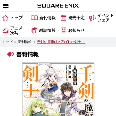
イベント
SQUARE ENIX 公式サイトメニュー
トップ
新刊情報
発売予定
フェア
ゲーム
アニメ
雑誌情報
お知らせ
実写
マガジン＆ブックス
トップ
＞
新刊情報
＞
千剣の魔術師と呼ばれた剣士 …
ミュージック
書籍情報
グッズ
ストア
メンバーズ
動画
コラム
会社情報
採用情報
スクウェア・エニックス サイト内検索