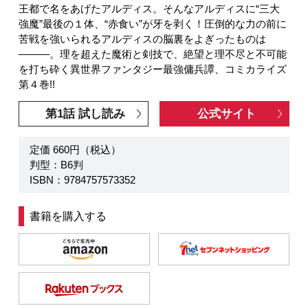
王都で名をあげたアルディス。そんなアルディスに“三大
強魔”最後の１体、“赤食い”が牙を剥く！圧倒的な力の前に
苦戦を強いられるアルディスの脳裏をよぎったものは
―――。理を超えた魔術と剣技で、絶望と理不尽と不可能
を打ち砕く異世界ファンタジー最強傭兵譚、コミカライズ
第４巻!!
第1話 試し読み
公式サイト
定価 660円（税込）
判型：B6判
ISBN：9784757573352
書籍を購入する