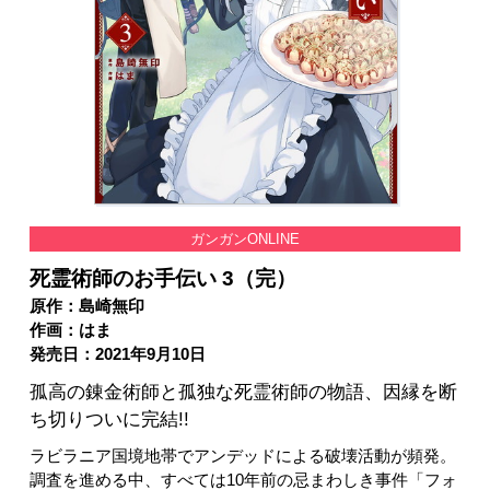
ガンガンONLINE
死霊術師のお手伝い 3（完）
原作：島崎無印
作画：はま
発売日：2021年9月10日
孤高の錬金術師と孤独な死霊術師の物語、因縁を断
ち切りついに完結!!
ラビラニア国境地帯でアンデッドによる破壊活動が頻発。
調査を進める中、すべては10年前の忌まわしき事件「フォ