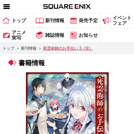
イベント
SQUARE ENIX 公式サイトメニュー
トップ
新刊情報
発売予定
フェア
ゲーム
アニメ
雑誌情報
お知らせ
実写
マガジン＆ブックス
トップ
＞
新刊情報
＞
死霊術師のお手伝い 3（完）
ミュージック
書籍情報
グッズ
ストア
メンバーズ
動画
コラム
会社情報
採用情報
スクウェア・エニックス サイト内検索