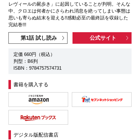
レヴィールの屍歩き」に起因していることが判明。そんな
中、クロエは何者かにさらわれ消息を絶ってしまい事態は
思いも寄らぬ結末を迎える!!感動必至の最終話を収録した
完結巻!!!
第1話 試し読み
公式サイト
定価 660円（税込）
判型：B6判
ISBN：9784757574731
書籍を購入する
デジタル版配信書店