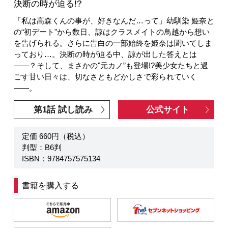
決断の時が迫る!?
「私は高森くんの事が、好きなんだ…って」幼馴染 姫奈と
の“初デート"から数日、諒はクラスメイトの鳥越から想い
を告げられる。さらに告白の一部始終を姫奈は聞いてしま
っており…。決断の時が迫る中、諒が出した答えとは
――？そして、まさかの"元カノ”も登場!?美少女たちと過
ごす甘い日々は、切なさともどかしさで彩られていく
――。
第1話 試し読み
公式サイト
定価 660円（税込）
判型：B6判
ISBN：9784757575134
書籍を購入する