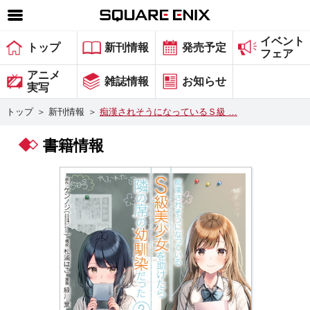
イベント
SQUARE ENIX 公式サイトメニュー
トップ
新刊情報
発売予定
フェア
ゲーム
アニメ
雑誌情報
お知らせ
実写
マガジン＆ブックス
トップ
＞
新刊情報
＞
痴漢されそうになっているＳ級 …
ミュージック
書籍情報
グッズ
ストア
メンバーズ
動画
コラム
会社情報
採用情報
スクウェア・エニックス サイト内検索