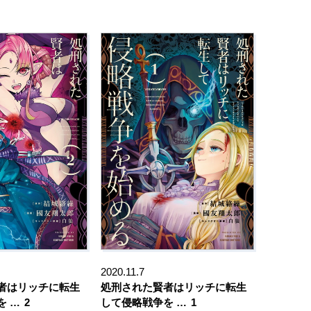
2020.11.7
者はリッチに転生
処刑された賢者はリッチに転生
を …
2
して侵略戦争を …
1