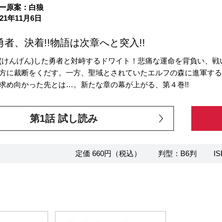
ー原案：白狼
21年11月6日
勇者、決着!!物語は次章へと突入!!
(けんげん)した勇者と対峙するドワイト！悲痛な運命を背負い、
方に裁断をくだす。一方、聖域とされていたエルフの森に進軍する
求め向かった先とは…。新たな章の幕が上がる、第４巻!!
第1話 試し読み
定価 660円（税込）
判型：B6判
IS