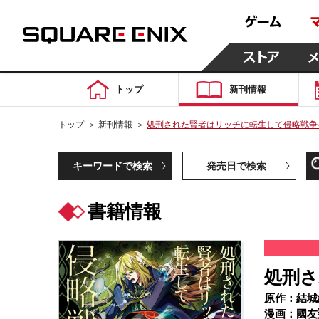
トップ
新刊情報
トップ
＞
新刊情報
＞
処刑された賢者はリッチに転生して侵略戦争を
キーワードで検索
発売日で検索
書籍情報
処刑さ
原作：結城
漫画：國友