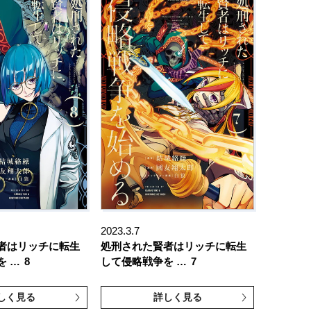
2023.3.7
者はリッチに転生
処刑された賢者はリッチに転生
を …
8
して侵略戦争を …
7
しく見る
詳しく見る