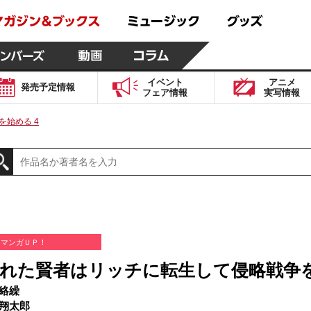
イベント
アニメ
発売予定
情報
フェア
情報
実写
情報
始める 4
マンガＵＰ！
れた賢者はリッチに転生して侵略戦争を
絡繰
翔太郎