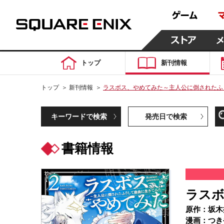
トップ
新刊情報
トップ
＞
新刊情報
＞
ラスボス、やめてみた～主人公に倒されたふ
キーワードで検索
発売日で検索
書籍情報
ラスボ
原作：坂木
漫画：つき