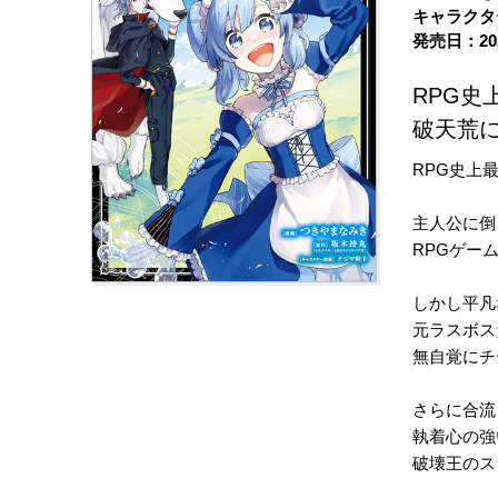
キャラクタ
発売日：20
RPG史
破天荒
RPG史上
主人公に倒
RPGゲー
しかし平凡
元ラスボス
無自覚にチ
さらに合流
執着心の強
破壊王のス