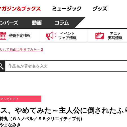
イベント
アニメ
発売予定
情報
フェア
情報
実写
情報
りして自由に生きてみた～ 2
マンガＵＰ！
ス、やめてみた～主人公に倒されたふり
持丸（ＧＡノベル／ＳＢクリエイティブ刊）
やまなみき