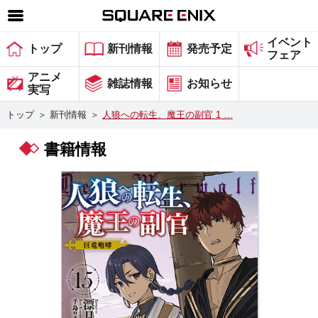
イベント
SQUARE ENIX 公式サイトメニュー
トップ
新刊情報
発売予定
フェア
ゲーム
アニメ
雑誌情報
お知らせ
実写
マガジン＆ブックス
トップ
＞
新刊情報
＞
人狼への転生、魔王の副官 1 …
ミュージック
書籍情報
グッズ
ストア
メンバーズ
動画
コラム
会社情報
採用情報
スクウェア・エニックス サイト内検索