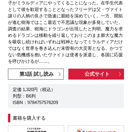
子がミラルディアにやってくることになった。在学生代表
として彼を歓迎することとなったフリーデは父・ヴァイト
譲りの人柄の良さで急速に親睦を深めていく。一方、開拓
が進む樹海ではここ最近で不思議な現象が多発していた。
調査の結果、樹海にドラゴンが出現したと判明。魔力を求
めるドラゴンは移動を繰り返しておりこのまま膨大な魔力
を吸収し続ければいずれは戦神となってミラルディアだけ
ではなく世界を巻き込んだ未曽有の大災害となる。かつて
ない危機感を抱いたヴァイトは使者を派遣し、各国に応援
を呼びかけるが……。
第1話 試し読み
公式サイト
定価 1,320円（税込）
判型：B6判
ISBN：9784757576209
書籍を購入する