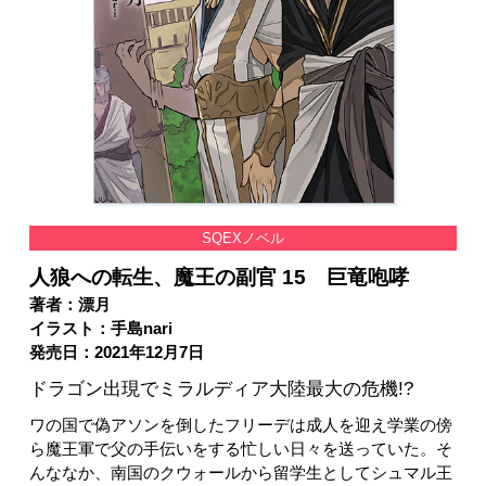
SQEXノベル
人狼への転生、魔王の副官 15 巨竜咆哮
著者：漂月
イラスト：手島nari
発売日：2021年12月7日
ドラゴン出現でミラルディア大陸最大の危機!?
ワの国で偽アソンを倒したフリーデは成人を迎え学業の傍
ら魔王軍で父の手伝いをする忙しい日々を送っていた。そ
んななか、南国のクウォールから留学生としてシュマル王