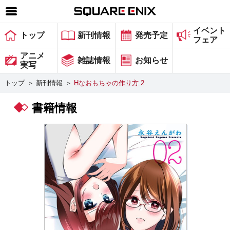
イベント
SQUARE ENIX 公式サイトメニュー
トップ
新刊情報
発売予定
フェア
ゲーム
アニメ
雑誌情報
お知らせ
実写
マガジン＆ブックス
トップ
＞
新刊情報
＞
Hなおもちゃの作り方 2
ミュージック
書籍情報
グッズ
ストア
メンバーズ
動画
コラム
会社情報
採用情報
スクウェア・エニックス サイト内検索