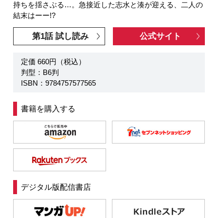
持ちを揺さぶる…。急接近した志水と湊が迎える、二人の
結末はーー!?
第1話 試し読み
公式サイト
定価 660円（税込）
判型：B6判
ISBN：9784757577565
書籍を購入する
デジタル版配信書店