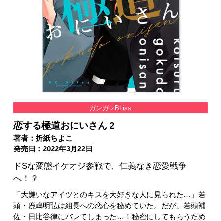
ガンガンBLiss
恋する極道おにいさん 2
著者：折紙ちよこ
発売日：2022年3月22日
ドSな変態イケオジ参戦で、仁義なき恋愛戦争
へ！？
「大嫌いなアイツとのキスを大好きな人に見られた…」若
頭・鹿嶋明弘は組長への恋心を秘めていた。だが、若頭補
佐・日比谷律にバレてしまった…！秘密にしてもらうため