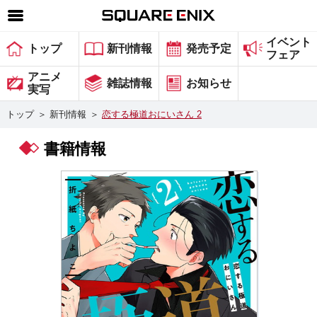
イベント
SQUARE ENIX 公式サイトメニュー
トップ
新刊情報
発売予定
フェア
ゲーム
アニメ
雑誌情報
お知らせ
実写
マガジン＆ブックス
トップ
＞
新刊情報
＞
恋する極道おにいさん 2
ミュージック
書籍情報
グッズ
ストア
メンバーズ
動画
コラム
会社情報
採用情報
スクウェア・エニックス サイト内検索