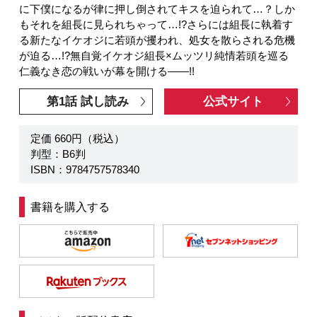
に下僕になるが律に押し倒されてキスを迫られて…？しか
もそれを組長に見られちゃって…!?さらには組長に執着す
る新たなイケオジに若頭が攫われ、処女を散らされる危機
が迫る…!?無自覚イケオジ組長×ムッツリ純情若頭を巡る
仁義なき恋の戦いが幕を開ける――!!
第1話 試し読み
公式サイト
定価 660円（税込）
判型：B6判
ISBN：9784757578340
書籍を購入する