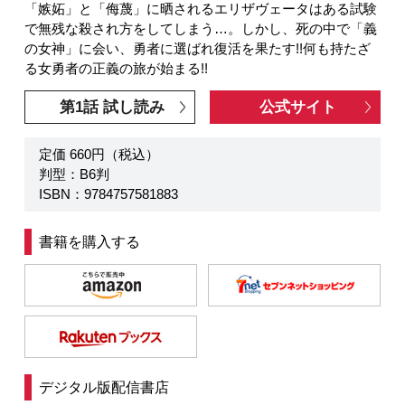
「嫉妬」と「侮蔑」に晒されるエリザヴェータはある試験
で無残な殺され方をしてしまう…。しかし、死の中で「義
の女神」に会い、勇者に選ばれ復活を果たす!!何も持たざ
る女勇者の正義の旅が始まる!!
第1話 試し読み
公式サイト
定価 660円（税込）
判型：B6判
ISBN：9784757581883
書籍を購入する
デジタル版配信書店