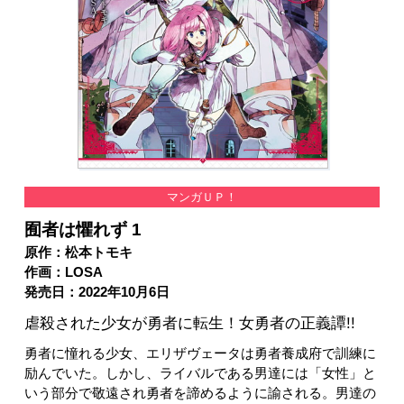
マンガＵＰ！
囿者は懼れず 1
原作：松本トモキ
作画：LOSA
発売日：2022年10月6日
虐殺された少女が勇者に転生！女勇者の正義譚!!
勇者に憧れる少女、エリザヴェータは勇者養成府で訓練に
励んでいた。しかし、ライバルである男達には「女性」と
いう部分で敬遠され勇者を諦めるように諭される。男達の