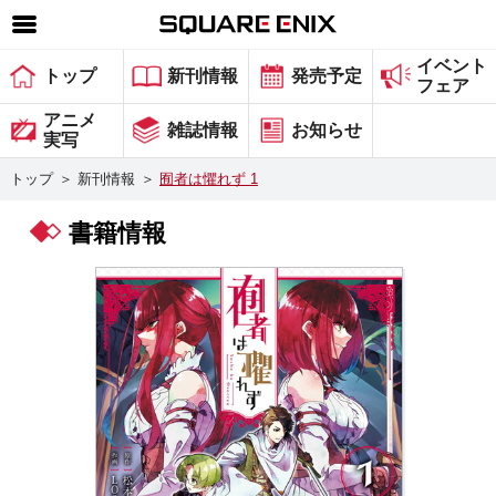
イベント
SQUARE ENIX 公式サイトメニュー
トップ
新刊情報
発売予定
フェア
ゲーム
アニメ
雑誌情報
お知らせ
実写
マガジン＆ブックス
トップ
＞
新刊情報
＞
囿者は懼れず 1
ミュージック
書籍情報
グッズ
ストア
メンバーズ
動画
コラム
会社情報
採用情報
スクウェア・エニックス サイト内検索