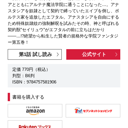
アとともにアルテナ魔法学院に通うことになった…。アナ
スタシアを奴隷として契約で縛っていたエイブを倒し、ポ
ルテス家を追放したエフタル。アナスタシアを自由にする
ため特殊奴隷紋の強制解呪を試みたその時、神と呼ばれる
契約獣”セイリュウ”がエフタルの前に立ちはだかり
――…!?絶望から転生した賢者の規格外な学院ファンタジ
ー第五巻！
第1話 試し読み
公式サイト
定価 770円（税込）
判型：B6判
ISBN：9784757581906
書籍を購入する