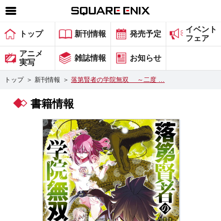
イベント
SQUARE ENIX 公式サイトメニュー
トップ
新刊情報
発売予定
フェア
ゲーム
アニメ
雑誌情報
お知らせ
実写
マガジン＆ブックス
トップ
＞
新刊情報
＞
落第賢者の学院無双 ～二度 …
ミュージック
書籍情報
グッズ
ストア
メンバーズ
動画
コラム
会社情報
採用情報
スクウェア・エニックス サイト内検索