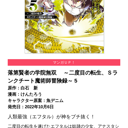
マンガＵＰ！
落第賢者の学院無双 ～二度目の転生、Ｓラ
ンクチート魔術師冒険録～ 5
原作：白石 新
漫画：けんたろう
キャラクター原案：魚デニム
発売日：2022年10月6日
人類最強（エフタル）が神をブチ抜く！
二度目の転生を遂げたエフタルは奴隷の少女、アナスタシ