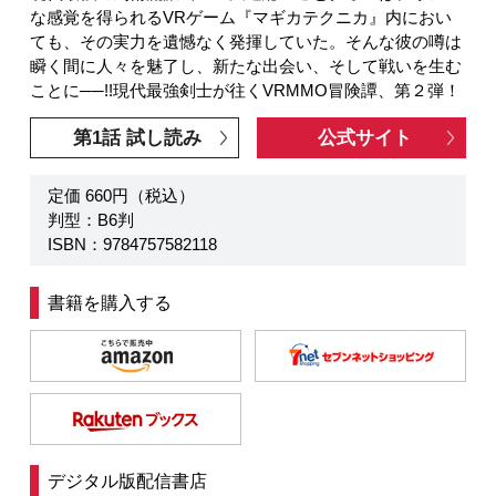
な感覚を得られるVRゲーム『マギカテクニカ』内におい
ても、その実力を遺憾なく発揮していた。そんな彼の噂は
瞬く間に人々を魅了し、新たな出会い、そして戦いを生む
ことに──!!現代最強剣士が往くVRMMO冒険譚、第２弾！
第1話 試し読み
公式サイト
定価 660円（税込）
判型：B6判
ISBN：9784757582118
書籍を購入する
デジタル版配信書店