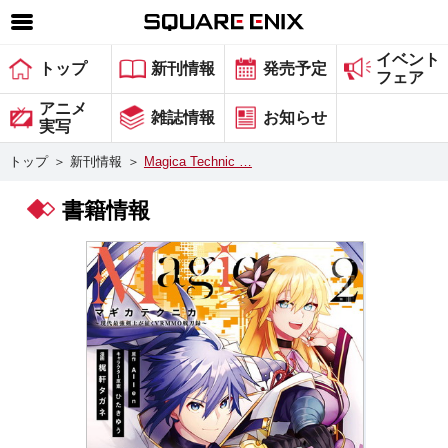
イベント
SQUARE ENIX 公式サイトメニュー
トップ
新刊情報
発売予定
フェア
ゲーム
アニメ
雑誌情報
お知らせ
実写
マガジン＆ブックス
トップ
＞
新刊情報
＞
Magica Technic …
ミュージック
書籍情報
グッズ
ストア
メンバーズ
動画
コラム
会社情報
採用情報
スクウェア・エニックス サイト内検索