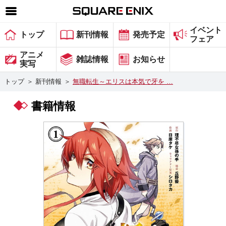
イベント
SQUARE ENIX 公式サイトメニュー
トップ
新刊情報
発売予定
フェア
ゲーム
アニメ
雑誌情報
お知らせ
実写
マガジン＆ブックス
トップ
＞
新刊情報
＞
無職転生～エリスは本気で牙を …
ミュージック
書籍情報
グッズ
ストア
メンバーズ
動画
コラム
会社情報
採用情報
スクウェア・エニックス サイト内検索