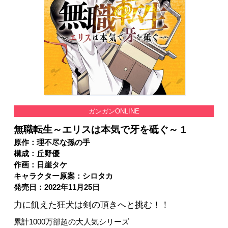
ガンガンONLINE
無職転生～エリスは本気で牙を砥ぐ～ 1
原作：理不尽な孫の手
構成：丘野優
作画：日崖タケ
キャラクター原案：シロタカ
発売日：2022年11月25日
力に飢えた狂犬は剣の頂きへと挑む！！
累計1000万部超の大人気シリーズ