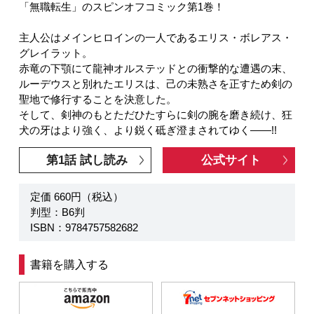
「無職転生」のスピンオフコミック第1巻！
主人公はメインヒロインの一人であるエリス・ボレアス・
グレイラット。
赤竜の下顎にて龍神オルステッドとの衝撃的な遭遇の末、
ルーデウスと別れたエリスは、己の未熟さを正すため剣の
聖地で修行することを決意した。
そして、剣神のもとただひたすらに剣の腕を磨き続け、狂
犬の牙はより強く、より鋭く砥ぎ澄まされてゆく――!!
第1話 試し読み
公式サイト
定価 660円（税込）
判型：B6判
ISBN：9784757582682
書籍を購入する