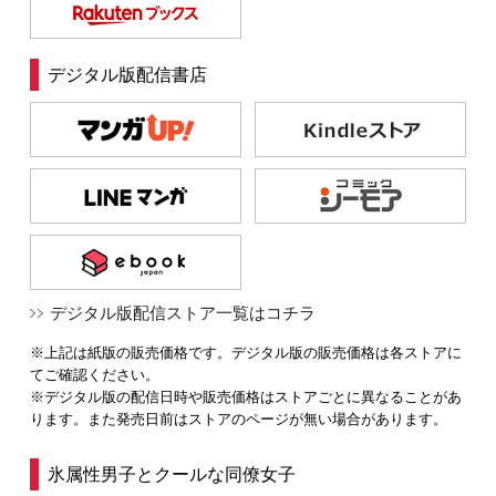
デジタル版配信書店
デジタル版配信ストア一覧はコチラ
※上記は紙版の販売価格です。デジタル版の販売価格は各ストアに
てご確認ください。
※デジタル版の配信日時や販売価格はストアごとに異なることがあ
ります。また発売日前はストアのページが無い場合があります。
氷属性男子とクールな同僚女子