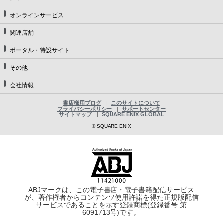
オンラインサービス
関連店舗
ポータル・特設サイト
その他
会社情報
書店様用ブログ
このサイトについて
プライバシーポリシー
サポートセンター
サイトマップ
SQUARE ENIX GLOBAL
© SQUARE ENIX
ABJマークは、この電子書店・電子書籍配信サービス
が、著作権者からコンテンツ使用許諾を得た正規版配信
サービスであることを示す登録商標(登録番号 第
6091713号)です。