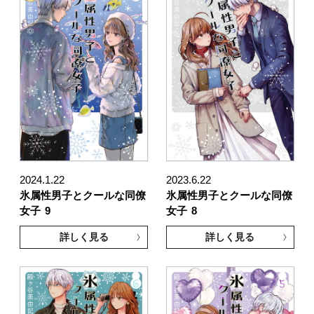
2024.1.22
2023.6.22
氷属性男子とクールな同僚
氷属性男子とクールな同僚
女子
9
女子
8
詳しく見る
詳しく見る