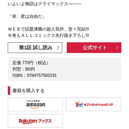
いよいよ物語はクライマックスへ――
「幸、君は自由だ」
ＷＥＢで話題沸騰の超人気作、堂々完結!!!
今巻もＡＬＬコミックス先行描き下ろし!!!
第1話 試し読み
公式サイト
定価 770円（税込）
判型：B6判
ISBN：9784757583191
書籍を購入する