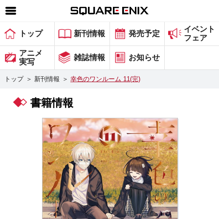
イベント
SQUARE ENIX 公式サイトメニュー
トップ
新刊情報
発売予定
フェア
ゲーム
アニメ
雑誌情報
お知らせ
実写
マガジン＆ブックス
トップ
＞
新刊情報
＞
幸色のワンルーム 11(完)
ミュージック
書籍情報
グッズ
ストア
メンバーズ
動画
コラム
会社情報
採用情報
スクウェア・エニックス サイト内検索