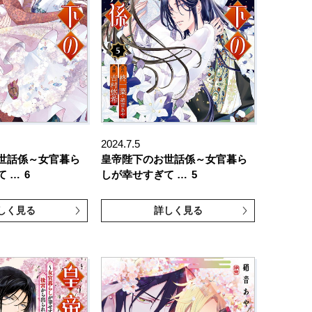
2024.7.5
世話係～女官暮ら
皇帝陛下のお世話係～女官暮ら
て …
6
しが幸せすぎて …
5
しく見る
詳しく見る