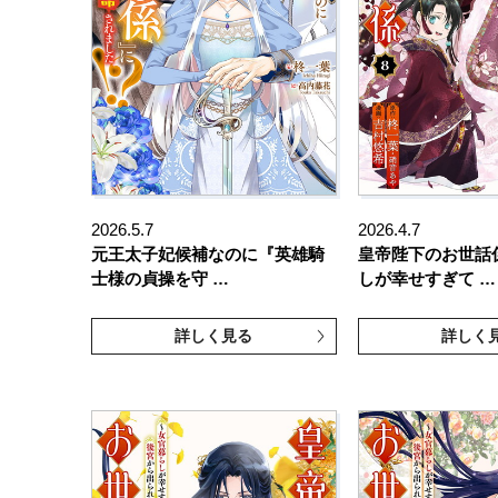
2026.5.7
2026.4.7
元王太子妃候補なのに『英雄騎
皇帝陛下のお世話
士様の貞操を守 …
しが幸せすぎて …
詳しく見る
詳しく