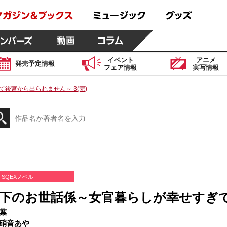
イベント
アニメ
発売予定
情報
フェア
情報
実写
情報
後宮から出られません～ 3(完)
SQEXノベル
下のお世話係～女官暮らしが幸せすぎて後
葉
硝音あや