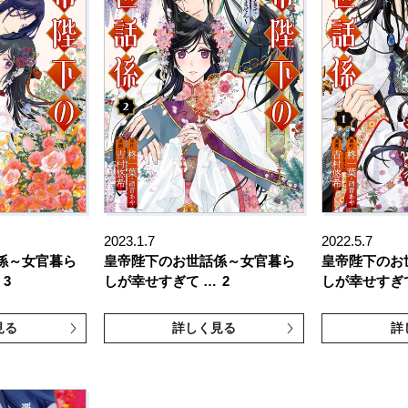
2023.1.7
2022.5.7
係～女官暮ら
皇帝陛下のお世話係～女官暮ら
皇帝陛下のお
3
しが幸せすぎて …
2
しが幸せすぎ
見る
詳しく見る
詳