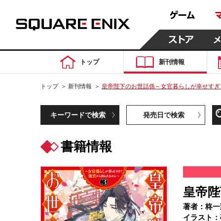
トップ
新刊情報
トップ
＞
新刊情報
＞
皇帝陛下のお世話係～女官暮らしが幸せすぎて
キーワードで検索
発売日で検索
書籍情報
皇帝陛
著者：柊一
イラスト：