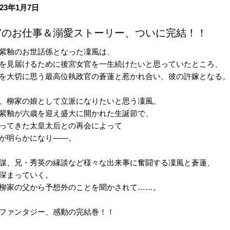
23年1月7日
官のお仕事＆溺愛ストーリー、ついに完結！！
紫釉のお世話係となった凜風は、
を見届けるために後宮女官を一生続けたいと思っていたところ、
を大切に思う最高位執政官の蒼蓮と惹かれ合い、彼の許嫁となる
、柳家の娘として立派になりたいと思う凜風。
紫釉が六歳を迎え盛大に開かれた生誕節で、
ってきた太皇太后との再会によって
が明らかになり――。
謀、兄・秀英の縁談など様々な出来事に奮闘する凜風と蒼蓮、
深まっていく。
柳家の父から予想外のことを聞かされて……。
ファンタジー、感動の完結巻！！