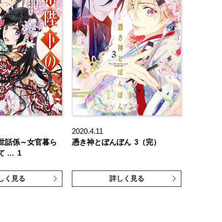
2020.4.11
世話係～女官暮ら
憑き神とぼんぼん
3（完）
て …
1
しく見る
詳しく見る