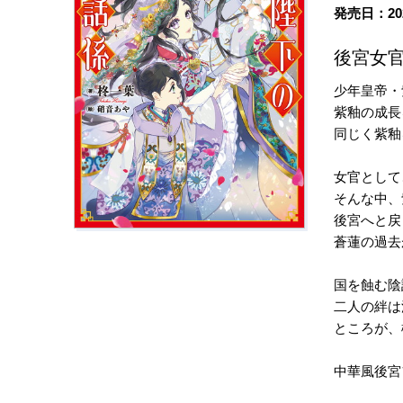
発売日：20
後宮女
少年皇帝・
紫釉の成長
同じく紫釉
女官として
そんな中、
後宮へと戻
蒼蓮の過去
国を蝕む陰
二人の絆は
ところが、
中華風後宮