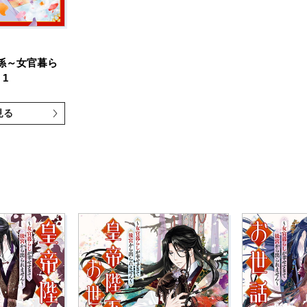
係～女官暮ら
1
見る