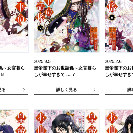
2025.9.5
2025.2.6
係～女官暮ら
皇帝陛下のお世話係～女官暮ら
皇帝陛下のお
8
しが幸せすぎて …
7
しが幸せすぎ
見る
詳しく見る
詳