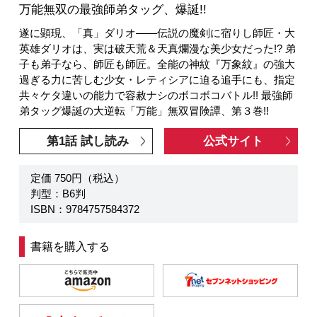
万能無双の最強師弟タッグ、爆誕!!
遂に顕現、「真」ダリオ――伝説の魔剣に宿りし師匠・大
英雄ダリオは、実は破天荒＆天真爛漫な美少女だった!? 弟
子も弟子なら、師匠も師匠。全能の神紋『万象紋』の強大
過ぎる力に苦しむ少女・レティシアに迫る追手にも、指定
共々ケタ違いの能力で容赦ナシのボコボコバトル!! 最強師
弟タッグ爆誕の大逆転「万能」無双冒険譚、第３巻!!
第1話 試し読み
公式サイト
定価 750円（税込）
判型：B6判
ISBN：9784757584372
書籍を購入する