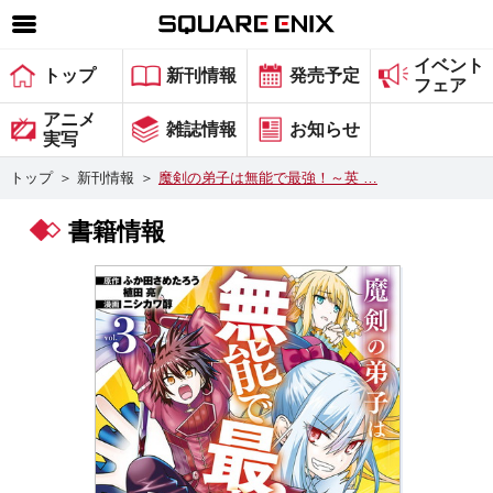
イベント
SQUARE ENIX 公式サイトメニュー
トップ
新刊情報
発売予定
フェア
ゲーム
アニメ
雑誌情報
お知らせ
実写
マガジン＆ブックス
トップ
＞
新刊情報
＞
魔剣の弟子は無能で最強！～英 …
ミュージック
書籍情報
グッズ
ストア
メンバーズ
動画
コラム
会社情報
採用情報
スクウェア・エニックス サイト内検索