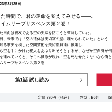
23年3月25日
った時間で、君の運命を変えてみせる――。
タイムリープサスペンス第２巻！
た日向は親友である空の失踪を防ごうと奮闘していた。
日、未来では「空の遺体は美術室の壁に埋められていた」という
知る事実を模した空間芸術を美術部員達に披露し、
ら空を手にかけた犯人をあぶり出そうとするが、なぜか空自身が
を連れていくと、そこへ篠原が現れ「空を死なせたくないなら俺
ムリープサスペンス第２巻!!
第1話 試し読み
定価 730円（税込）
判型：B6判
IS