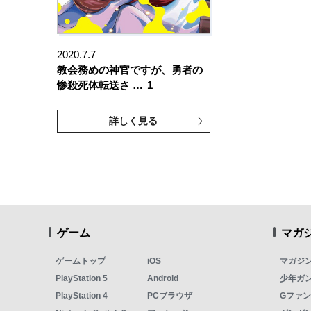
2020.7.7
教会務めの神官ですが、勇者の
惨殺死体転送さ …
1
詳しく見る
ゲーム
マガ
ゲームトップ
iOS
マガジ
PlayStation 5
Android
少年ガ
PlayStation 4
PCブラウザ
Gファ