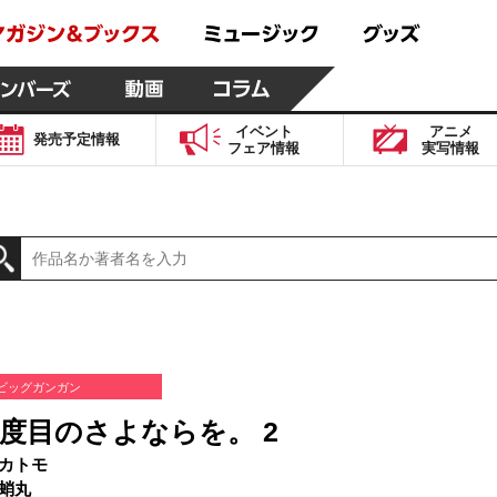
イベント
アニメ
発売予定
情報
フェア
情報
実写
情報
ビッグガンガン
度目のさよならを。 2
カトモ
蛸丸