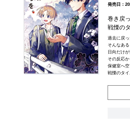
発売日：20
巻き戻
戦慄の
過去に戻っ
そんなある
日向だけが
その反応か
保健室へ空
戦慄のタイ