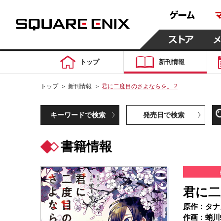
トップ
新刊情報
トップ
＞
新刊情報
＞
君に二度目のさよならを。 2
キーワードで検索
発売日で検索
書籍情報
君に二
原作：タナ
作画：蛸川