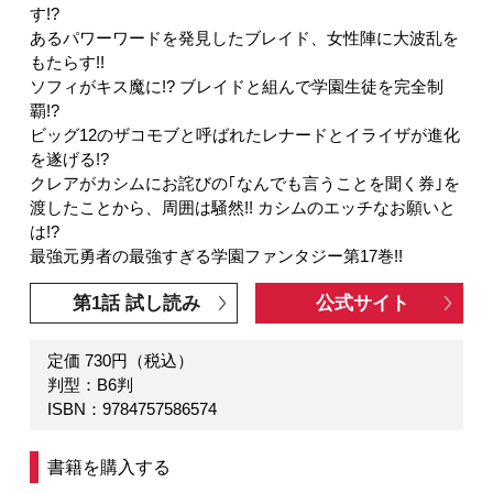
す!?
あるパワーワードを発見したブレイド、女性陣に大波乱を
もたらす!!
ソフィがキス魔に!? ブレイドと組んで学園生徒を完全制
覇!?
ビッグ12のザコモブと呼ばれたレナードとイライザが進化
を遂げる!?
クレアがカシムにお詫びの｢なんでも言うことを聞く券｣を
渡したことから、周囲は騒然!! カシムのエッチなお願いと
は!?
最強元勇者の最強すぎる学園ファンタジー第17巻!!
第1話 試し読み
公式サイト
定価 730円（税込）
判型：B6判
ISBN：9784757586574
書籍を購入する