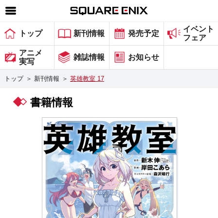
イベント
SQUARE ENIX 公式サイトメニュー
トップ
新刊情報
発売予定
フェア
ゲーム
アニメ
雑誌情報
お知らせ
実写
マガジン＆ブックス
トップ
＞
新刊情報
＞
英雄教室 17
ミュージック
書籍情報
グッズ
ストア
メンバーズ
動画
コラム
会社情報
採用情報
スクウェア・エニックス サイト内検索