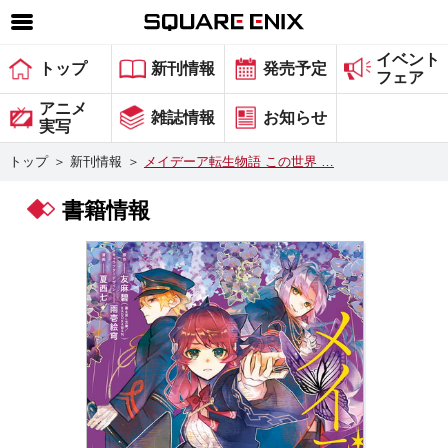
イベント
SQUARE ENIX 公式サイトメニュー
トップ
新刊情報
発売予定
フェア
ゲーム
アニメ
雑誌情報
お知らせ
実写
マガジン＆ブックス
トップ
＞
新刊情報
＞
メイデーア転生物語 この世界 …
ミュージック
書籍情報
グッズ
ストア
メンバーズ
動画
コラム
会社情報
採用情報
スクウェア・エニックス サイト内検索