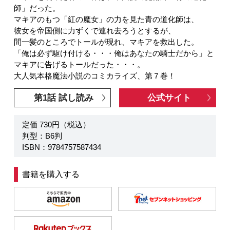
師」だった。
マキアのもつ「紅の魔女」の力を見た青の道化師は、
彼女を帝国側に力ずくで連れ去ろうとするが、
間一髪のところでトールが現れ、マキアを救出した。
「俺は必ず駆け付ける・・・俺はあなたの騎士だから」と
マキアに告げるトールだった・・・。
大人気本格魔法小説のコミカライズ、第７巻！
第1話 試し読み
公式サイト
定価 730円（税込）
判型：B6判
ISBN：9784757587434
書籍を購入する