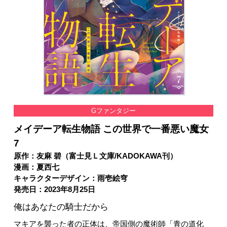
Gファンタジー
メイデーア転生物語 この世界で一番悪い魔女
7
原作：友麻 碧（富士見Ｌ文庫/KADOKAWA刊）
漫画：夏西七
キャラクターデザイン：雨壱絵穹
発売日：2023年8月25日
俺はあなたの騎士だから
マキアを襲った者の正体は、帝国側の魔術師「青の道化