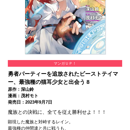
マンガＵＰ！
勇者パーティーを追放されたビーストテイマ
ー、最強種の猫耳少女と出会う 8
原作：深山鈴
漫画：茂村モト
発売日：2023年9月7日
魔族との決戦に、全てを従え勝利せよ！！！
顕現した魔族と対峙するレイン。
最強種の仲間達と共に戦うも、