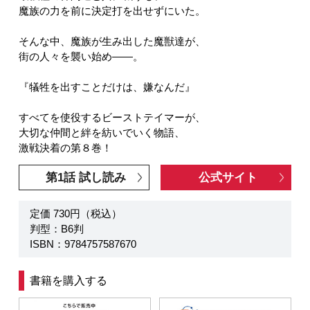
魔族の力を前に決定打を出せずにいた。
そんな中、魔族が生み出した魔獣達が、
街の人々を襲い始め――。
『犠牲を出すことだけは、嫌なんだ』
すべてを使役するビーストテイマーが、
大切な仲間と絆を紡いでいく物語、
激戦決着の第８巻！
第1話 試し読み
公式サイト
定価 730円（税込）
判型：B6判
ISBN：9784757587670
書籍を購入する