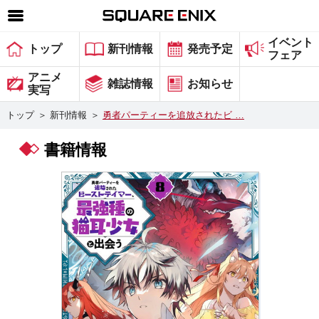
イベント
SQUARE ENIX 公式サイトメニュー
トップ
新刊情報
発売予定
フェア
ゲーム
アニメ
雑誌情報
お知らせ
実写
マガジン＆ブックス
トップ
＞
新刊情報
＞
勇者パーティーを追放されたビ …
ミュージック
書籍情報
グッズ
ストア
メンバーズ
動画
コラム
会社情報
採用情報
スクウェア・エニックス サイト内検索