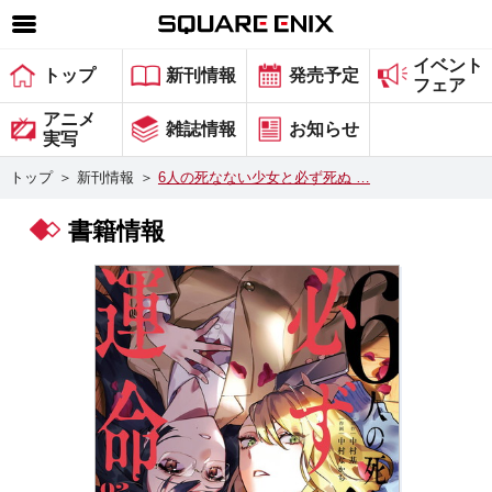
イベント
SQUARE ENIX 公式サイトメニュー
トップ
新刊情報
発売予定
フェア
ゲーム
アニメ
雑誌情報
お知らせ
実写
マガジン＆ブックス
トップ
＞
新刊情報
＞
6人の死なない少女と必ず死ぬ …
ミュージック
書籍情報
グッズ
ストア
メンバーズ
動画
コラム
会社情報
採用情報
スクウェア・エニックス サイト内検索